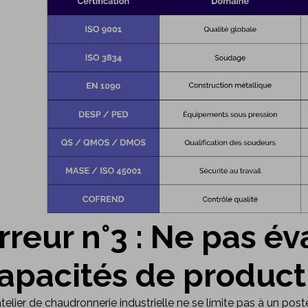
rreur n°3 : Ne pas év
apacités de product
telier de chaudronnerie industrielle ne se limite pas à un poste 