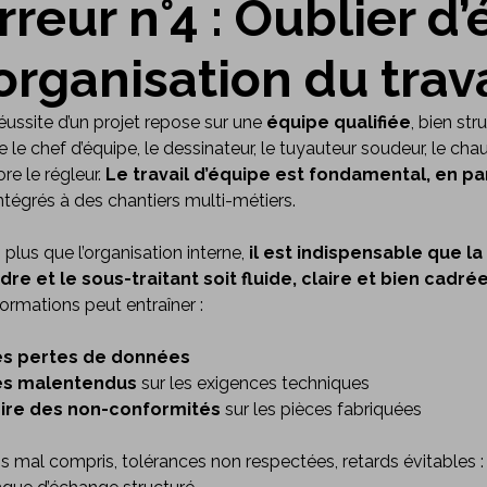
rreur n°4 : Oublier d
’organisation du trava
éussite d’un projet repose sur une
équipe qualifiée
, bien st
e le chef d’équipe, le dessinateur, le tuyauteur soudeur, le ch
re le régleur.
Le travail d’équipe est fondamental, en pa
ntégrés à des chantiers multi-métiers.
 plus que l’organisation interne,
il est indispensable que 
rdre et le sous-traitant soit fluide, claire et bien cadré
formations peut entraîner :
s pertes de données
s malentendus
sur les exigences techniques
ire des non-conformités
sur les pièces fabriquées
s mal compris, tolérances non respectées, retards évitables : 