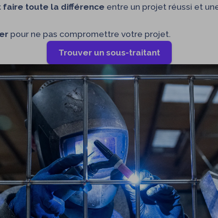
faire toute la différence
entre un projet réussi et un
er
pour ne pas compromettre votre projet.
Trouver un sous-traitant