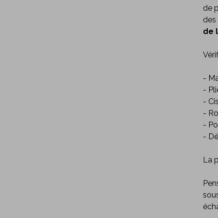
de p
des 
de 
Véri
- M
- Pl
- Cis
- R
- Po
- D
La p
Pens
sous
éch