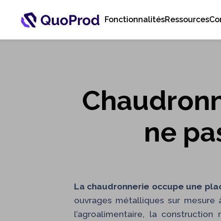
Fonctionnalités
Ressources
Co
Chaudronne
ne pas
La chaudronnerie occupe une place
ouvrages métalliques sur mesure à 
l’agroalimentaire, la constructio