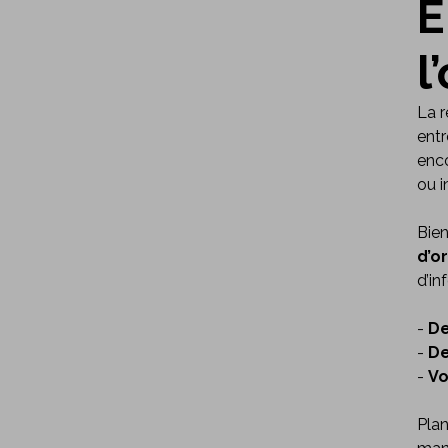
E
l
La r
entr
enco
ou i
Bien
d’o
d’in
-
De
-
De
-
Vo
Plan