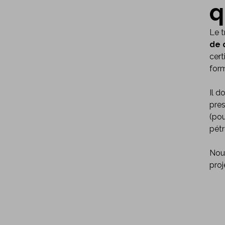
q
Le t
de 
cert
form
Il d
pres
(pou
pétr
Nous
proj