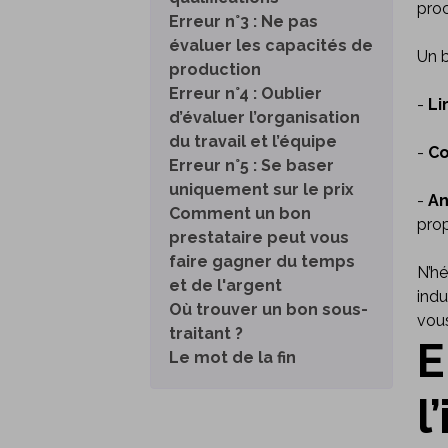
pro
Erreur n°3 : Ne pas
évaluer les capacités de
Un b
production
Erreur n°4 : Oublier
-
Li
d’évaluer l’organisation
du travail et l’équipe
-
Co
Erreur n°5 : Se baser
uniquement sur le prix
-
An
Comment un bon
prop
prestataire peut vous
faire gagner du temps
N’hé
et de l'argent
indu
Où trouver un bon sous-
vous
traitant ?
E
Le mot de la fin
l