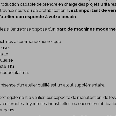
roduction capable de prendre en charge des projets unitaires,
travaux neufs ou de préfabrication.
Il est important de vér
l’atelier corresponde à votre besoin.
fiez si l’entreprise dispose d’un
parc de machines moderne 
achines à commande numérique
ieuses
aille
ouleuse
ste TIG
écoupe plasma…
résence d’un atelier outillé est un atout supplémentaire.
ez également à vérifier leur capacité de manutention, de lev
-ensembles, tuyauteries industrielles, ou encore en fabricati
angeurs.