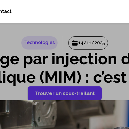
ntact
Technologies
14/11/2025
ge par injection 
ique (MIM) : c’est
Trouver un sous-traitant