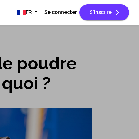
FR
Se connecter
S'inscrire
de poudre
 quoi ?