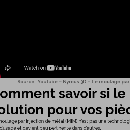
Source : Youtube – Nymus 3D – Le moulage par
omment savoir si le 
olution pour vos piè
oulage par injection de métal (MIM) n’est pas une technologie
d’usage et devient peu pertinente dans d’autres.