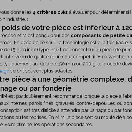
vous donne les
4 critères clés
à évaluer pour déterminer si
in industriel :
 poids de votre pièce est inférieur à 12
procédé MIM est conçu pour des
composants de petite d
mes. En deçà de ce seuil, la technologie est à la fois fiable
e de 15 g en inox (type insert de connecteur ou pièce de préci
llent niveau de qualité et un coût compétitif. En revanche, 
le, typiquement au-delà de 150 mm ou 200 g, le procédé devie
inage
seront souvent plus adaptés.
tre pièce à une géométrie complexe, dif
inage ou par fonderie
IM est particulièrement recommandé lorsque la pièce à fabr
naux internes, parois fines, gravures, contre-dépouilles, ou zone
onception est très difficile à atteindre par usinage ou par fonde
ations ou les reprises. En MIM, la pièce sort du moule déjà co
te, voire élimine, les opérations secondaires.