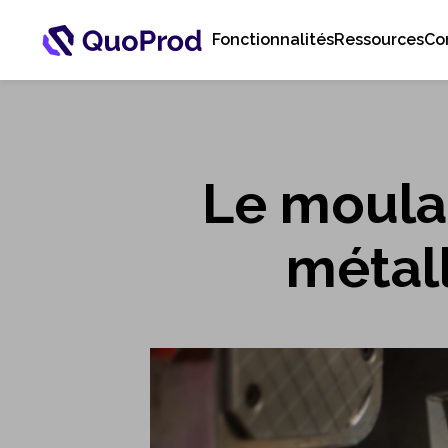
Fonctionnalités
Ressources
Co
Le moula
métall