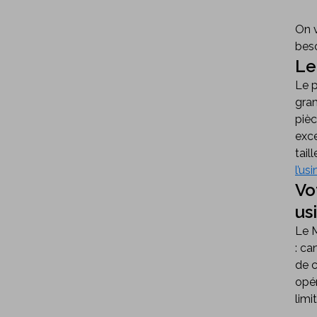
On 
beso
Le
Le 
gram
pièc
exce
tail
l’us
Vo
us
Le M
: ca
de c
opér
limi