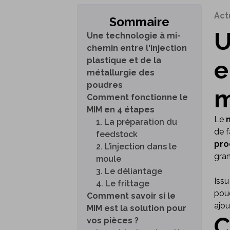
Act
Sommaire
U
Une technologie à mi-
chemin entre l'injection
plastique et de la
e
métallurgie des
poudres
m
Comment fonctionne le
MIM en 4 étapes
Le
1. La préparation du
de f
feedstock
pro
2. L’injection dans le
gran
moule
3. Le déliantage
Issu
4. Le frittage
poud
Comment savoir si le
ajou
MIM est la solution pour
C
vos pièces ?