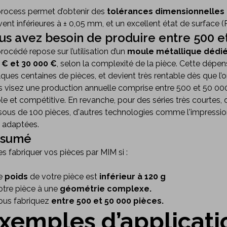
process permet d’obtenir des
tolérances dimensionnelles 
ent inférieures à ± 0,05 mm, et un excellent état de surface (
us avez besoin de produire entre 500 e
rocédé repose sur l’utilisation d’un
moule métallique dédi
 € et 30 000 €
, selon la complexité de la pièce. Cette dépens
ques centaines de pièces, et devient très rentable dès que l’on a
 visez une production annuelle comprise entre 500 et 50 000 
le et compétitive. En revanche, pour des séries très courtes,
ous de 100 pièces, d'autres technologies comme l'impressio
 adaptées.
sumé
es fabriquer vos pièces par MIM si :
e
poids
de votre pièce est
inférieur à 120 g
otre pièce à une
géométrie complexe.
ous fabriquez
entre 500 et 50 000 pièces.
xemples d’applicati