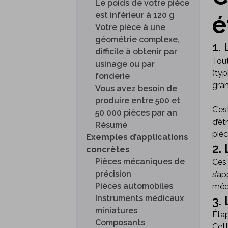
Le poids de votre pièce
est inférieur à 120 g
é
Votre pièce à une
géométrie complexe,
1.
difficile à obtenir par
Tou
usinage ou par
(ty
fonderie
gran
Vous avez besoin de
produire entre 500 et
C’es
50 000 pièces par an
d’êt
Résumé
pièc
Exemples d’applications
2.
concrètes
Pièces mécaniques de
Ces 
précision
s’ap
Pièces automobiles
méca
Instruments médicaux
3.
miniatures
Étap
Composants
Cett