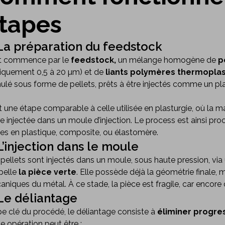
tapes
 La préparation du feedstock
t commence par le
feedstock,
un mélange homogène de
p
piquement 0,5 à 20 µm) et de
liants polymères thermopla
ulé sous forme de pellets, prêts à être injectés comme un pla
t une étape comparable à celle utilisée en plasturgie, où la
re injectée dans un moule d’injection. Le process est ainsi pr
es en plastique, composite, ou élastomère.
 L’injection dans le moule
pellets sont injectés dans un moule, sous haute pression, via
pelle
la pièce verte
. Elle possède déjà la géométrie finale, 
niques du métal. À ce stade, la pièce est fragile, car encore 
 Le déliantage
e clé du procédé, le déliantage consiste à
éliminer progres
e opération peut être :