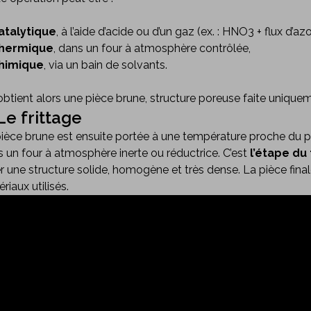
atalytique
, à l’aide d’acide ou d’un gaz (ex. : HNO3 + flux d’azo
hermique
, dans un four à atmosphère contrôlée,
himique
, via un bain de solvants.
btient alors une pièce brune, structure poreuse faite uniquem
 Le frittage
ièce brune est ensuite portée à une température proche du po
 un four à atmosphère inerte ou réductrice. C’est
l’étape du 
r une structure solide, homogène et très dense. La pièce finale
riaux utilisés.