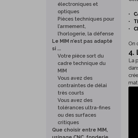
électroniques et
optiques
•
C
Pièces techniques pour
•
T
l’armement,
•
C
l’horlogerie, la défense
Le MIM n’est pas adapté
On o
si ...
4.
Votre pièce sort du
La p
cadre technique du
dans
MIM
crée
Vous avez des
maté
contraintes de délai
très courts
Vous avez des
tolérances ultra-fines
ou des surfaces
critiques
Que choisir entre MIM,
usinage CNC, fonderie