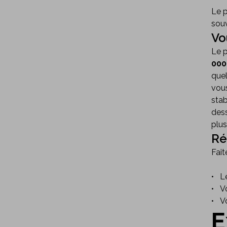
Le 
souv
Vo
Le p
000
quel
vous
stab
dess
plus
Ré
Fait
• L
• V
• V
E