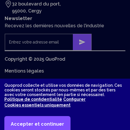
32 boulevard du port,
95000, Cergy
Newsletter
Recevez les dernières nouvelles de l'industrie
Entrez votre adresse email
Copyright © 2025 QuoProd
Mentions légales
Conditions générales d'utilisation et de vente
Quoprod collecte et utilise vos données de navigation. Ces
cookies seront stockés par nous-mêmes et par des tiers
avec votre consentement (en partie si nécessaire).
Politique de confidentialité
Politique de confidentialité
Configurer
Cookies essentiels uniquement
Suivez-nous
Accepter et continuer